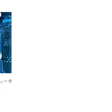
29 تير - 1403