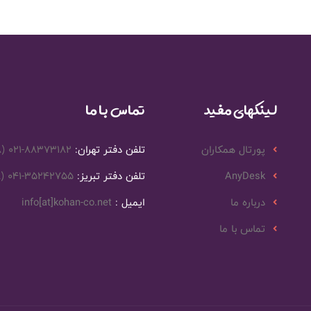
لینکهای مفید
تماس با ما
پورتال همکاران
تلفن دفتر تهران:
8) 021-88373182
AnyDesk
تلفن دفتر تبریز:
8) 041-35242755
درباره ما
ایمیل :
info[at]kohan-co.net
تماس با ما