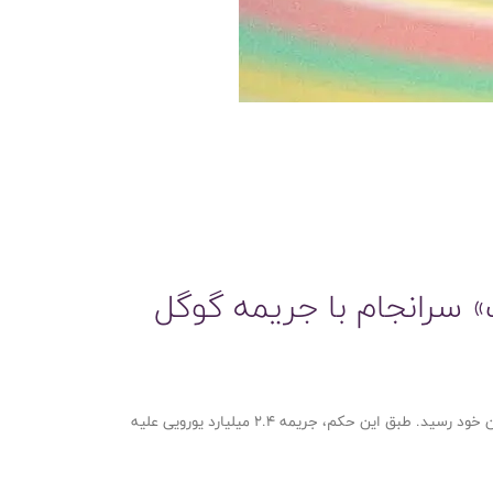
» سرانجام با جریمه گوگل
در روزهای گذشته، حکم نهایی پرونده گوگل شاپینگ (Google Shopping) صادر شد و پس از ۱۴ سال، ماجرای این پرونده به پایان خود رسید. طبق این حکم، جریمه ۲.۴ میلیارد یورویی علیه