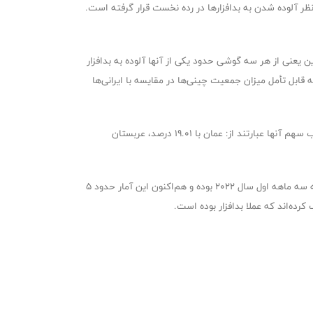
۲ خود اعلام کرده که ایران از نظر آلوده شدن به بدافزارها در رده نخست قرار گرفته است.
این ویروس شده‌اند و این یعنی از هر سه گوشی حدود یکی از آنها آلوده به بدافزار
 ده درصد از ما بهتر هستند. البته نکته قابل تأمل میزان جمعیت چینی‌ها در مقایسه با ایرانی‌ها
رتبه سوم در میان آلوده ترین کشورها به بدافزار، از آن یمن است که با سهم ۲۱.۲۳ درصدی جزو آلوده‌ترین‌ها قرار دارد. رتبه‌های بعدی به ترتیب سهم آنها عبارتند از: عمان با ۱۹.۰۱ درصد، عربستان
در گزارش‌های سه ماهانه شرکت کسپرسکی این‌طور آمده که گوشی‌های ۳۵ درصد ایرانی‌ها آلوده به بدافزار شده، در حالی که این آمار مربوط به سه ماهه اول سال ۲۰۲۲ بوده و هم‌اکنون این آمار حدود ۵