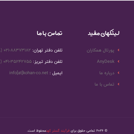
لینکهای مفید
تماس با ما
پورتال همکاران
تلفن دفتر تهران:
8) 021-88373182
AnyDesk
تلفن دفتر تبریز:
8) 041-35242755
درباره ما
ایمیل :
info[at]kohan-co.net
تماس با ما
© 2026 تمامی حقوق برای
فرآیند گستر کهن
محفوظ است.