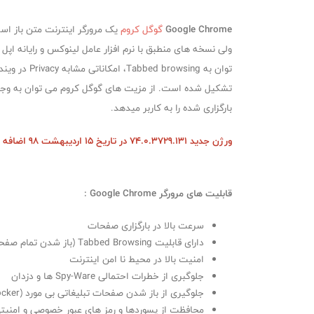
Google Chrome
گوگل کروم
یک مرورگر اینترنت متن‌ باز ا
بارگزاری شده را به کاربر میدهد.
ورژن جدید 74.0.3729.131 در تاریخ 15 اردیبهشت 98 اضافه شد.
قابلیت های مرورگر Google Chrome :
سرعت بالا در بارگزاری صفحات
دارای قابلیت ‏Tabbed Browsing (باز شدن تمام صفحات در یك صفحه)
امنیت بالا در محیط نا امن اینترنت
جلوگبری از خطرات احتمالی Spy-Ware ها و دزدان
جلوگیری از باز شدن صفحات تبلیغاتی بی مورد (PopUp Blocker)
محافظت از پسوردها و رمز های عبور خصوصی و امنیت