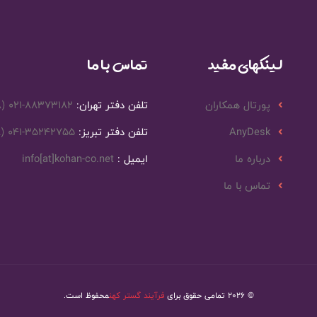
لینکهای مفید
تماس با ما
پورتال همکاران
تلفن دفتر تهران:
8) 021-88373182
AnyDesk
تلفن دفتر تبریز:
8) 041-35242755
درباره ما
ایمیل :
info[at]kohan-co.net
تماس با ما
© 2026 تمامی حقوق برای
فرآیند گستر کهن
محفوظ است.