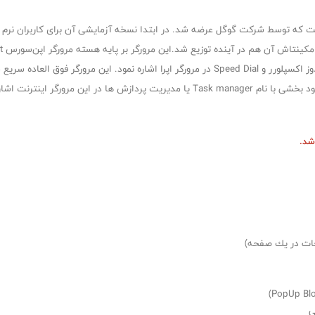
ست که توسط شرکت گوگل عرضه شد. در ابتدا نسخه آزمایشی آن برای کاربران نرم
توان به Tabbed browsing، امکاناتی مشابه Privacy در ویندوز اکسپلورر و Speed Dial در مرورگر ا
تشکیل شده است. از مزیت های گوگل کروم می توان به وجود بخشی با نام Task manager یا م
ی