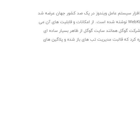
 افزار سیستم عامل ویندوز در یک صد کشور جهان عرضه شد
ولی نسخه های منطبق با نرم افزار عامل لینوکس و رایانه اپل مکینتاش آن هم در آینده توزیع شد.این مرورگر بر پایه هسته مرورگر اپن‌سورس WebKit نوشته شده است. از امکانات و قابلیت های آن می
پرا اشاره نمود. این مرورگر فوق العاده سریع شرکت گوگل همانند سایت گوگل از ظاهر بسیار ساده ای
دیریت پردازش ها در این مرورگر اینترنت اشاره کرد که قالبت مدیریت تب های باز شده و پلاگین های